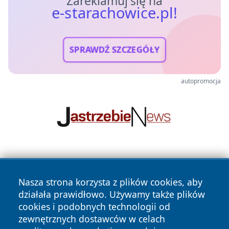
Zareklamuj się na
e-starachowice.pl!
SPRAWDŹ SZCZEGÓŁY
autopromocja
Nasza strona korzysta z plików cookies, aby
działała prawidłowo. Używamy także plików
cookies i podobnych technologii od
zewnętrznych dostawców w celach
Copyright © 2026 e-starachowice.pl Wszystkie prawa