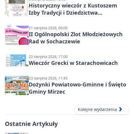
Historyczny wieczór z Kustoszem
Izby Tradycji i Dziedzictwa
Kulturowego oraz dr Krzysztofem
Gęburą
21 sierpnia 2026, 00:00
II Ogólnopolski Zlot Młodzieżowych
Rad w Sochaczewie
22 sierpnia 2026, 17:00
Wieczór Grecki w Starachowicach
23 sierpnia 2026, 11:45
Dożynki Powiatowo-Gminne i Święto
Gminy Mirzec
Kolejne wydarzenia
Ostatnie Artykuły