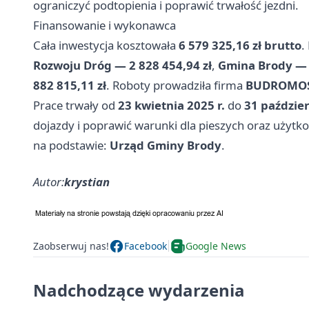
ograniczyć podtopienia i poprawić trwałość jezdni.
Finansowanie i wykonawca
Cała inwestycja kosztowała
6 579 325,16 zł brutto
.
Rozwoju Dróg — 2 828 454,94 zł
,
Gmina Brody — 1
882 815,11 zł
. Roboty prowadziła firma
BUDROMOS
Prace trwały od
23 kwietnia 2025 r.
do
31 paździer
dojazdy i poprawić warunki dla pieszych oraz użytk
na podstawie:
Urząd Gminy Brody
.
Autor:
krystian
Zaobserwuj nas!
Facebook
Google News
Nadchodzące wydarzenia