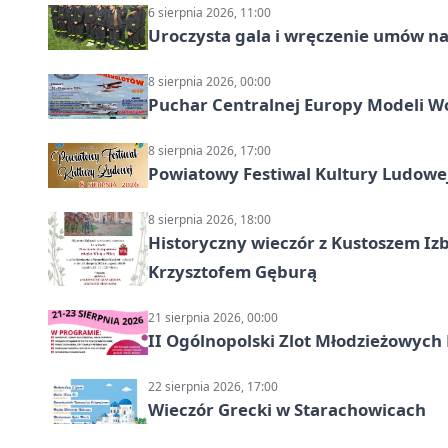
6 sierpnia 2026, 11:00
Uroczysta gala i wręczenie umów n
8 sierpnia 2026, 00:00
Puchar Centralnej Europy Modeli W
8 sierpnia 2026, 17:00
Powiatowy Festiwal Kultury Ludowe
8 sierpnia 2026, 18:00
Historyczny wieczór z Kustoszem Izb
Krzysztofem Gęburą
21 sierpnia 2026, 00:00
II Ogólnopolski Zlot Młodzieżowych
22 sierpnia 2026, 17:00
Wieczór Grecki w Starachowicach