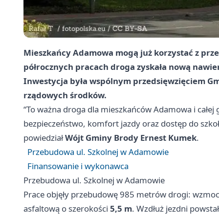
Mieszkańcy Adamowa mogą już korzystać z prze
półrocznych pracach droga zyskała nową nawier
Inwestycja była wspólnym przedsięwzięciem Gm
rządowych środków.
“To ważna droga dla mieszkańców Adamowa i całej gm
bezpieczeństwo, komfort jazdy oraz dostęp do szko
powiedział
Wójt Gminy Brody Ernest Kumek
.
Przebudowa ul. Szkolnej w Adamowie
Finansowanie i wykonawca
Przebudowa ul. Szkolnej w Adamowie
Prace objęły przebudowę 985 metrów drogi: wzmo
asfaltową o szerokości
5,5 m
. Wzdłuż jezdni powsta