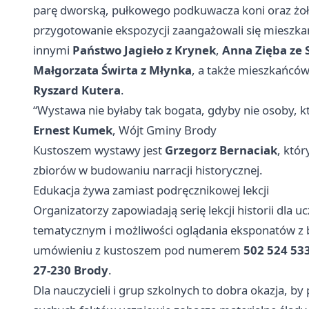
parę dworską, pułkowego podkuwacza koni oraz żołn
przygotowanie ekspozycji zaangażowali się mieszka
innymi
Państwo Jagieło z Krynek
,
Anna Zięba ze
Małgorzata Świrta z Młynka
, a także mieszkańcó
Ryszard Kutera
.
“Wystawa nie byłaby tak bogata, gdyby nie osoby, k
Ernest Kumek
, Wójt Gminy Brody
Kustoszem wystawy jest
Grzegorz Bernaciak
, któ
zbiorów w budowaniu narracji historycznej.
Edukacja żywa zamiast podręcznikowej lekcji
Organizatorzy zapowiadają serię lekcji historii dla 
tematycznym i możliwości oglądania eksponatów z b
umówieniu z kustoszem pod numerem
502 524 53
27-230 Brody
.
Dla nauczycieli i grup szkolnych to dobra okazja, b