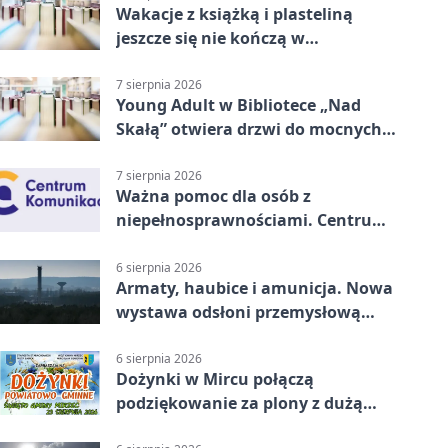
Wakacje z książką i plasteliną
jeszcze się nie kończą w
Starachowicach
7 sierpnia 2026
Young Adult w Bibliotece „Nad
Skałą” otwiera drzwi do mocnych
historii
7 sierpnia 2026
Ważna pomoc dla osób z
niepełnosprawnościami. Centrum
działa w Kielcach
6 sierpnia 2026
Armaty, haubice i amunicja. Nowa
wystawa odsłoni przemysłową
potęgę Starachowic
6 sierpnia 2026
Dożynki w Mircu połączą
podziękowanie za plony z dużą
sceną