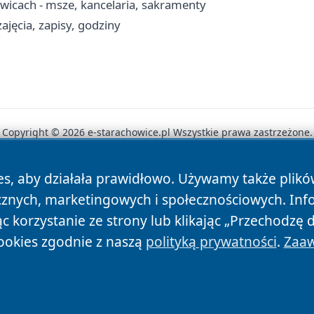
wicach - msze, kancelaria, sakramenty
jęcia, zapisy, godziny
Copyright © 2026 e-starachowice.pl Wszystkie prawa zastrzeżone.
es, aby działała prawidłowo. Używamy także plik
News
Autorzy
Polityka Prywatności
Polityka Cookie
cznych, marketingowych i społecznościowych. Inf
 korzystanie ze strony lub klikając „Przechodzę 
ookies zgodnie z naszą
polityką prywatności
.
Zaaw