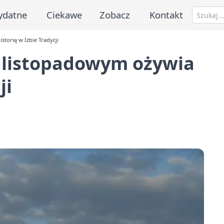
ydatne
Ciekawe
Zobacz
Kontakt
torię w Izbie Tradycji
 listopadowym ożywia
ji