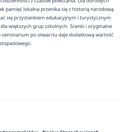
 codzienności z czasów powstania. Dla dorosłych
 pamięć lokalna przenika się z historią narodową.
tać się przystankiem edukacyjnym i turystycznym
la większych grup szkolnych. Scenki i oryginalne
, a seminarium po otwarciu daje dodatkową wartość
listopadowego.