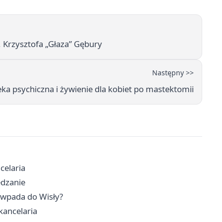
. Krzysztofa „Głaza” Gębury
Następny >>
pieka psychiczna i żywienie dla kobiet po mastektomii
celaria
edzanie
e wpada do Wisły?
kancelaria