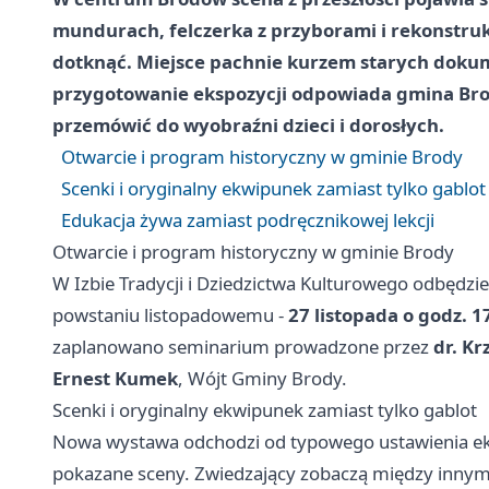
mundurach, felczerka z przyborami i rekonstru
dotknąć. Miejsce pachnie kurzem starych doku
przygotowanie ekspozycji odpowiada gmina Brod
przemówić do wyobraźni dzieci i dorosłych.
Otwarcie i program historyczny w gminie Brody
Scenki i oryginalny ekwipunek zamiast tylko gablot
Edukacja żywa zamiast podręcznikowej lekcji
Otwarcie i program historyczny w gminie Brody
W Izbie Tradycji i Dziedzictwa Kulturowego odbędzie
powstaniu listopadowemu -
27 listopada o godz. 1
zaplanowano seminarium prowadzone przez
dr. K
Ernest Kumek
, Wójt Gminy Brody.
Scenki i oryginalny ekwipunek zamiast tylko gablot
Nowa wystawa odchodzi od typowego ustawienia eks
pokazane sceny. Zwiedzający zobaczą między innymi 