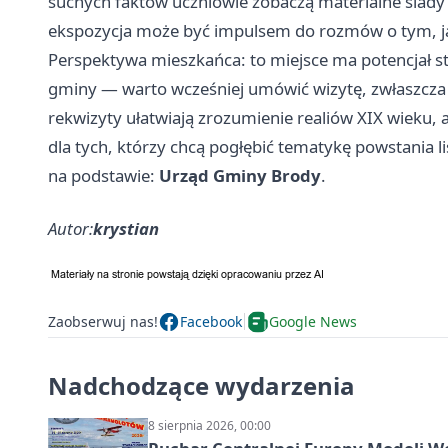
suchych faktów uczniowie zobaczą materialne ślady
ekspozycja może być impulsem do rozmów o tym, jak
Perspektywa mieszkańca: to miejsce ma potencjał s
gminy — warto wcześniej umówić wizytę, zwłaszcza d
rekwizyty ułatwiają zrozumienie realiów XIX wieku
dla tych, którzy chcą pogłębić tematykę powstania 
na podstawie:
Urząd Gminy Brody
.
Autor:
krystian
Zaobserwuj nas!
Facebook
Google News
Nadchodzące wydarzenia
8 sierpnia 2026, 00:00