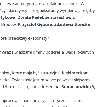
ierzy z autentycznymi artefaktami z epoki. W
ńcy i darczyńcy — organizatorzy wymieniają między
 Stykowa
,
Dorota Kiełek ze Starachowic
,
w Brodów:
Krzysztof Gębura
,
Zdzisława Iłowska
i
tóre przekazały eksponaty”
ry wraz z władzami gminy podkreślał wagę lokalnych
uczniów, które mają być atrakcyjne dzięki scenkom
liska. Zwiedzanie jest możliwe po wcześniejszym
3
. Izba mieści się pod adresem
ul. Starachowicka 9,
y popracować nad narracją historyczną — zamiast