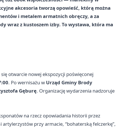
kcyjne akcesoria tworzą opowieść, którą można
mentów i metalem armatnich obręczy, a za
y wraz z kustoszem izby. To wystawa, która ma
 się otwarcie nowej ekspozycji poświęconej
7:00
. Po wernisażu w
Urząd Gminy Brody
rzysztofa Gęburę
. Organizację wydarzenia nadzoruje
ponatów na rzecz opowiadania historii przez
artylerzystów przy armacie, “bohaterską felczerkę”,