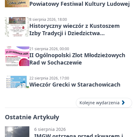
Powiatowy Festiwal Kultury Ludowej
8 sierpnia 2026, 18:00
Historyczny wieczór z Kustoszem
Izby Tradycji i Dziedzictwa
Kulturowego oraz dr Krzysztofem
Gęburą
21 sierpnia 2026, 00:00
II Ogólnopolski Zlot Młodzieżowych
Rad w Sochaczewie
22 sierpnia 2026, 17:00
Wieczór Grecki w Starachowicach
Kolejne wydarzenia
Ostatnie Artykuły
6 sierpnia 2026
IMGW ostrzega przed skwarem i