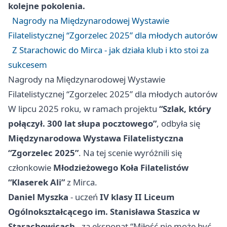
kolejne pokolenia.
Nagrody na Międzynarodowej Wystawie
Filatelistycznej “Zgorzelec 2025” dla młodych autorów
Z Starachowic do Mirca - jak działa klub i kto stoi za
sukcesem
Nagrody na Międzynarodowej Wystawie
Filatelistycznej “Zgorzelec 2025” dla młodych autorów
W lipcu 2025 roku, w ramach projektu
“Szlak, który
połączył. 300 lat słupa pocztowego”
, odbyła się
Międzynarodowa Wystawa Filatelistyczna
“Zgorzelec 2025”
. Na tej scenie wyróżnili się
członkowie
Młodzieżowego Koła Filatelistów
“Klaserek Ali”
z Mirca.
Daniel Myszka
- uczeń
IV klasy II Liceum
Ogólnokształcącego im. Stanisława Staszica w
Starachowicach
- za eksponat “Miłość nie może być