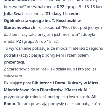
bezczynna!” otrzymał medal
DPZ
(grupa B - 15-18 lat).
Julia Swat
- uczennica
III klasy I Liceum
Ogólnokształcącego im. T. Kościuszki w
Starachowicach
- za eksponat “Pies i kot pod jednym
dachem - czy taka przyjaźń jest możliwa?” zdobyła
medal
PZ
(grupa A - do 15 lat).
To wyróżnienie pokazuje, że młodzi filateliści z regionu
potrafią łączyć pasję z pomysłem i rzemiosłem
prezentacji.
Z Starachowic do Mirca - jak działa klub i kto stoi za
sukcesem
Działające przy
Bibliotece i Domu Kultury w Mircu
Młodzieżowe Koło Filatelistów “Klaserek Ali”
przygotowuje młodzież pod opieką instruktorki
Ali
Bonio
. To tam powstają pomysły na eksponaty, które