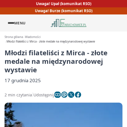
Uwaga! Upał (komunikat RSO)
Uwaga! Burze (komunikat RSO)
MENU
Strona główna
Wiadomości
Młodzi filateliści z Mirca - złote medale na międzynarodowej wystawie
Młodzi filateliści z Mirca - złote
medale na międzynarodowej
wystawie
17 grudnia 2025
2 min czytania
Udostępnij