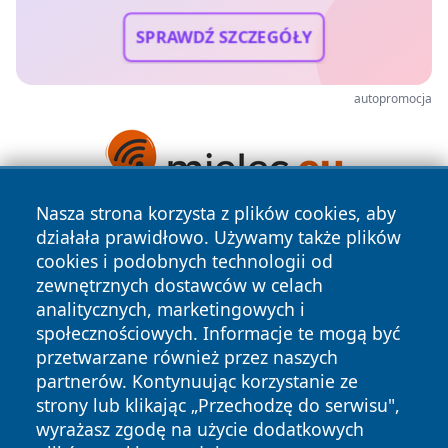
SPRAWDŹ SZCZEGÓŁY
autopromocja
Nasza strona korzysta z plików cookies, aby
działała prawidłowo. Używamy także plików
cookies i podobnych technologii od
zewnętrznych dostawców w celach
analitycznych, marketingowych i
społecznościowych. Informacje te mogą być
Copyright © 2026 e-starachowice.pl Wszystkie prawa
przetwarzane również przez naszych
zastrzeżone.
partnerów. Kontynuując korzystanie ze
strony lub klikając „Przechodzę do serwisu",
wyrażasz zgodę na użycie dodatkowych
Polityka
Polityka