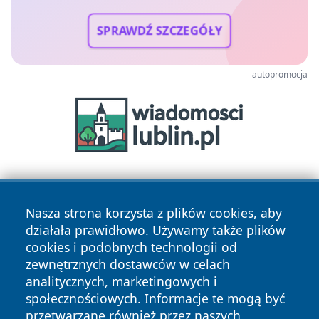
SPRAWDŹ SZCZEGÓŁY
autopromocja
Nasza strona korzysta z plików cookies, aby
działała prawidłowo. Używamy także plików
cookies i podobnych technologii od
zewnętrznych dostawców w celach
Copyright © 2026 e-starachowice.pl Wszystkie prawa
analitycznych, marketingowych i
zastrzeżone.
społecznościowych. Informacje te mogą być
przetwarzane również przez naszych