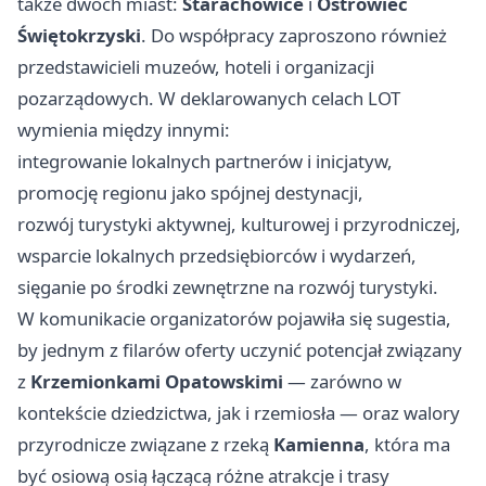
także dwóch miast:
Starachowice
i
Ostrowiec
Świętokrzyski
. Do współpracy zaproszono również
przedstawicieli muzeów, hoteli i organizacji
pozarządowych. W deklarowanych celach LOT
wymienia między innymi:
integrowanie lokalnych partnerów i inicjatyw,
promocję regionu jako spójnej destynacji,
rozwój turystyki aktywnej, kulturowej i przyrodniczej,
wsparcie lokalnych przedsiębiorców i wydarzeń,
sięganie po środki zewnętrzne na rozwój turystyki.
W komunikacie organizatorów pojawiła się sugestia,
by jednym z filarów oferty uczynić potencjał związany
z
Krzemionkami Opatowskimi
— zarówno w
kontekście dziedzictwa, jak i rzemiosła — oraz walory
przyrodnicze związane z rzeką
Kamienna
, która ma
być osiową osią łączącą różne atrakcje i trasy