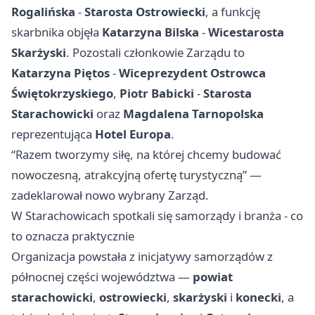
Rogalińska
-
Starosta Ostrowiecki
, a funkcję
skarbnika objęła
Katarzyna Bilska
-
Wicestarosta
Skarżyski
. Pozostali członkowie Zarządu to
Katarzyna Piętos
-
Wiceprezydent Ostrowca
Świętokrzyskiego
,
Piotr Babicki
-
Starosta
Starachowicki
oraz
Magdalena Tarnopolska
reprezentująca
Hotel Europa
.
“Razem tworzymy siłę, na której chcemy budować
nowoczesną, atrakcyjną ofertę turystyczną” —
zadeklarował nowo wybrany Zarząd.
W Starachowicach spotkali się samorządy i branża - co
to oznacza praktycznie
Organizacja powstała z inicjatywy samorządów z
północnej części województwa —
powiat
starachowicki
,
ostrowiecki
,
skarżyski
i
konecki
, a