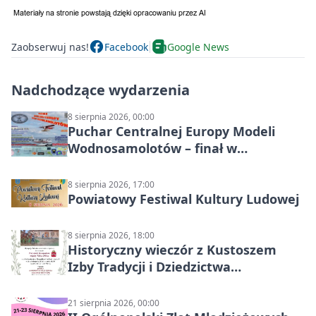
Zaobserwuj nas!
Facebook
Google News
Nadchodzące wydarzenia
8 sierpnia 2026, 00:00
Puchar Centralnej Europy Modeli
Wodnosamolotów – finał w
Starachowicach
8 sierpnia 2026, 17:00
Powiatowy Festiwal Kultury Ludowej
8 sierpnia 2026, 18:00
Historyczny wieczór z Kustoszem
Izby Tradycji i Dziedzictwa
Kulturowego oraz dr Krzysztofem
Gęburą
21 sierpnia 2026, 00:00