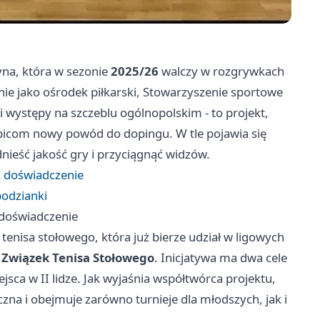
na, która w sezonie
2025/26
walczy w rozgrywkach
nie jako ośrodek piłkarski, Stowarzyszenie sportowe
i występy na szczeblu ogólnopolskim - to projekt,
ibicom nowy powód do dopingu. W tle pojawia się
ieść jakość gry i przyciągnąć widzów.
a doświadczenie
podzianki
 doświadczenie
 tenisa stołowego, która już bierze udział w ligowych
Związek Tenisa Stołowego
. Inicjatywa ma dwa cele
ejsca w II lidze. Jak wyjaśnia współtwórca projektu,
czna i obejmuje zarówno turnieje dla młodszych, jak i