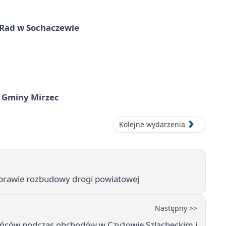
 Rad w Sochaczewie
 Gminy Mirzec
Kolejne wydarzenia
sprawie rozbudowy drogi powiatowej
Następny >>
tańców podczas obchodów w Czyżowie Szlacheckim i