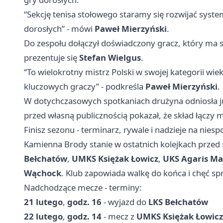
“Sekcję tenisa stołowego staramy się rozwijać syste
dorosłych” - mówi
Paweł Mierzyński
.
Do zespołu dołączył doświadczony gracz, który ma 
prezentuje się
Stefan Wielgus
.
“To wielokrotny mistrz Polski w swojej kategorii wie
kluczowych graczy” - podkreśla
Paweł Mierzyński
.
W dotychczasowych spotkaniach drużyna odniosła 
przed własną publicznością pokazał, że skład łączy
Finisz sezonu - terminarz, rywale i nadzieje na niesp
Kamienna Brody stanie w ostatnich kolejkach prze
Bełchatów
,
UMKS Księżak Łowicz
,
UKS Agaris M
Wąchock
. Klub zapowiada walkę do końca i chęć sp
Nadchodzące mecze - terminy:
21 lutego
,
godz. 16
- wyjazd do
LKS Bełchatów
22 lutego
,
godz. 14
- mecz z
UMKS Księżak Łowicz