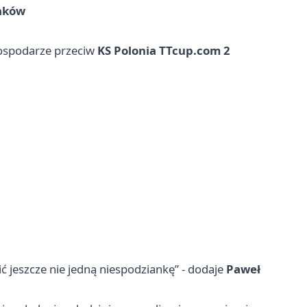
aków
a
gospodarze przeciw
KS Polonia TTcup.com 2
ć jeszcze nie jedną niespodziankę” - dodaje
Paweł