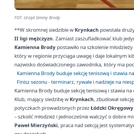
FOT. Urząd Gminy Brody
**W skromnej siedzibie w
Krynkach
powstała druży
II ligi mężczyzn
. Zamiast zaszufladkować klub jedy
Kamienna Brody
postawiło na szkolenie młodzieży 
który w regionie przyciąga uwagę i daje lokalnym k
nazwisko doświadczonego zawodnika, który ma podn
Kamienna Brody buduje sekcję tenisową i stawia n
Finisz sezonu - terminarz, rywale i nadzieje na nies
Kamienna Brody buduje sekcję tenisową i stawia na
Klub, mający siedzibę w
Krynkach
, zbudował sekcję
potyczkach prowadzonych przez
Łódzki Okręgowy 
– szkolić młodzież i jednocześnie walczyć o dobre mi
Paweł Mierzyński
, praca nad sekcją jest systematy
gry dorosłych.