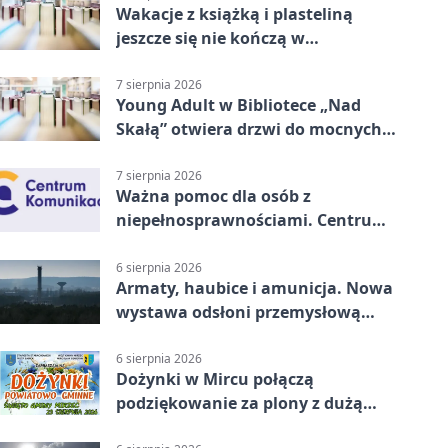
Wakacje z książką i plasteliną
jeszcze się nie kończą w
Starachowicach
7 sierpnia 2026
Young Adult w Bibliotece „Nad
Skałą” otwiera drzwi do mocnych
historii
7 sierpnia 2026
Ważna pomoc dla osób z
niepełnosprawnościami. Centrum
działa w Kielcach
6 sierpnia 2026
Armaty, haubice i amunicja. Nowa
wystawa odsłoni przemysłową
potęgę Starachowic
6 sierpnia 2026
Dożynki w Mircu połączą
podziękowanie za plony z dużą
sceną