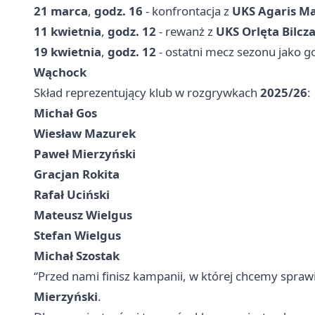
21 marca
,
godz. 16
- konfrontacja z
UKS Agaris M
11 kwietnia
,
godz. 12
- rewanż z
UKS Orlęta Bilcz
19 kwietnia
,
godz. 12
- ostatni mecz sezonu jako 
Wąchock
Skład reprezentujący klub w rozgrywkach
2025/26
:
Michał Gos
Wiesław Mazurek
Paweł Mierzyński
Gracjan Rokita
Rafał Uciński
Mateusz Wielgus
Stefan Wielgus
Michał Szostak
“Przed nami finisz kampanii, w której chcemy sprawi
Mierzyński
.