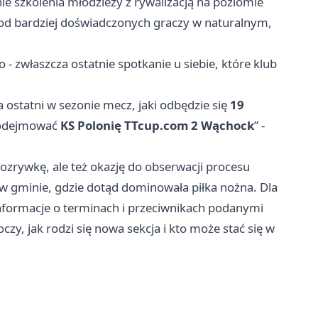
ie szkolenia młodzieży z rywalizacją na poziomie
ę od bardziej doświadczonych graczy w naturalnym,
- zwłaszcza ostatnie spotkanie u siebie, które klub
 ostatni w sezonie mecz, jaki odbędzie się
19
podejmować
KS Polonię TTcup.com 2 Wąchock
” -
ozrywkę, ale też okazję do obserwacji procesu
e w gminie, gdzie dotąd dominowała piłka nożna. Dla
nformacje o terminach i przeciwnikach podanymi
zy, jak rodzi się nowa sekcja i kto może stać się w