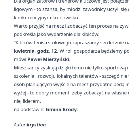
Dla organizatorów i trenerów kluczowe jest połączen
ligowym - to szansa, by młodzi zawodnicy uczyli si
konkurencyjnym środowisku.
Warto przyjść na mecz i zobaczyć ten proces na żywo 
podkreśla jako wydarzenie dla kibiców:
“Kibiców tenisa stołowego zapraszamy serdecznie na
kwietnia
,
godz. 12
. W roli gospodarza będziemy 
mówi
Paweł Mierzyński
.
Mieszkańcy zyskują dzięki temu nie tylko sportową r
szkolenia i rozwoju lokalnych talentów - szczególni
osób planujących wyjście na mecz przydatne będą i
wyżej - to dobry moment, żeby zobaczyć na własne oc
niej liderem.
na podstawie:
Gmina Brody
.
Autor:
krystian