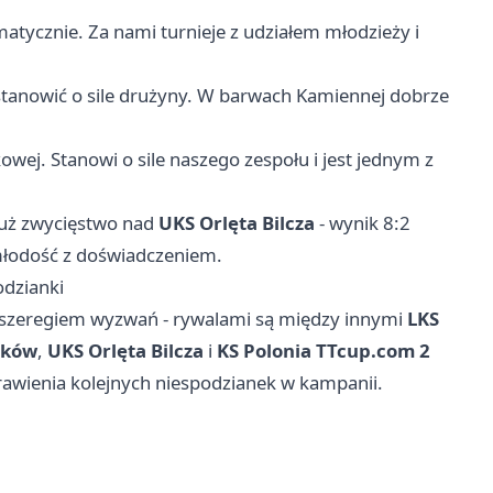
matycznie. Za nami turnieje z udziałem młodzieży i
stanowić o sile drużyny. W barwach Kamiennej dobrze
kowej. Stanowi o sile naszego zespołu i jest jednym z
już zwycięstwo nad
UKS Orlęta Bilcza
- wynik 8:2
 młodość z doświadczeniem.
odzianki
d szeregiem wyzwań - rywalami są między innymi
LKS
aków
,
UKS Orlęta Bilcza
i
KS Polonia TTcup.com 2
rawienia kolejnych niespodzianek w kampanii.