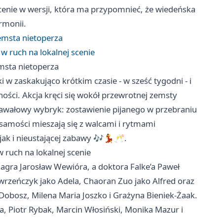
scenie w wersji, która ma przypomnieć, że wiedeńska
rmonii.
Zemsta nietoperza
 ruch na lokalnej scenie
emsta nietoperza
w zaskakująco krótkim czasie - w sześć tygodni - i
ości. Akcja kręci się wokół przewrotnej zemsty
rnawałowy wybryk: zostawienie pijanego w przebraniu
żsamości mieszają się z walcami i rytmami
jak i nieustającej zabawy 🎶💃🥂.
ruch na lokalnej scenie
zagra Jarosław Wewióra, a doktora Falke’a Paweł
awrzeńczyk jako Adela, Chaoran Zuo jako Alfred oraz
Dobosz, Milena Maria Joszko i Grażyna Bieniek-Żaak.
a, Piotr Rybak, Marcin Włosiński, Monika Mazur i