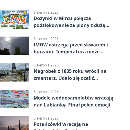
6 sierpnia 2026
Dożynki w Mircu połączą
podziękowanie za plony z dużą
sceną
6 sierpnia 2026
IMGW ostrzega przed skwarem i
burzami. Temperatura może
sięgnąć 38 stopni
5 sierpnia 2026
Nagrobek z 1835 roku wrócił na
cmentarz. Udało się ocalić
fragment historii
5 sierpnia 2026
Modele wodnosamolotów wracają
nad Lubiankę. Finał pełen emocji
5 sierpnia 2026
Potańcówki wracają na