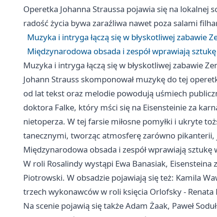
Operetka Johanna Straussa pojawia się na lokalnej 
radość życia bywa zaraźliwa nawet poza salami filha
Muzyka i intryga łączą się w błyskotliwej zabawie 
Międzynarodowa obsada i zespół wprawiają sztukę w
Muzyka i intryga łączą się w błyskotliwej zabawie Z
Johann Strauss skomponował muzykę do tej operetki 
od lat tekst oraz melodie powodują uśmiech publiczn
doktora Falke, który mści się na Eisensteinie za ka
nietoperza. W tej farsie miłosne pomyłki i ukryte to
tanecznymi, tworząc atmosferę zarówno pikanterii, 
Międzynarodowa obsada i zespół wprawiają sztukę w 
W roli Rosalindy wystąpi Ewa Banasiak, Eisensteina 
Piotrowski. W obsadzie pojawiają się też: Kamila W
trzech wykonawców w roli księcia Orlofsky - Renata 
Na scenie pojawią się także Adam Żaak, Paweł Soduł