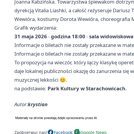
Joanna Kabzińska. Towarzystwa śpiewakom dotrzym
dyrekcją Vitalia Liashki, a całość reżyseruje Dariusz
Wewióra, kostiumy Dorota Wewióra, choreografia 
Grafik wydarzenia:
31 maja 2026
-
godzina 18:00
-
sala widowiskowa
Informacje o biletach nie zostały przekazane w mat
Informacje o biletach nie zostały przekazane w mat
To propozycja na wieczór, który łączy klasykę ope
daje lokalnej publiczności okazję do zanurzenia się
muzycznej lekkości 😊.
na podstawie:
Park Kultury w Starachowicach
.
Autor:
krystian
Zaobserwuj nas!
Facebook
Google News