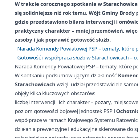
W trakcie corocznego spotkania w Starachowic
się solidniejsze niż rok temu. Wójt Gminy Brody
gdzie przedstawiono bilans interwencji i omówi
praktyczny charakter – mniej przemówień, wię
zasoby i jak poprawić gotowość służb.
Narada Komendy Powiatowej PSP – tematy, które p
Gotowość i współpraca służb w Starachowicach – co
Narada Komendy Powiatowej PSP – tematy, które po
W spotkaniu podsumowującym działalność
Komendy
Starachowicach
wzięli udział przedstawiciele sam
objęły kilka kluczowych obszarów:
liczbę interwencji i ich charakter – pożary, miejsco
poziom gotowości bojowej jednostek PSP i
Ochotnic
współpracę w ramach Krajowego Systemu Ratownic
działania prewencyjne i edukacyjne skierowane do s
najważniejsze potrzeby oraz priorytety operacyjne n