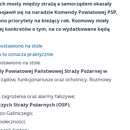
ach mosty między strażą a samorządem okazały
 pojawił się na naradzie Komendy Powiatowej PSP,
ono priorytety na bieżący rok. Rozmowy miały
cej konkretów o tym, na co wydatkowane będą
ostawiono na stole
 to oznacza praktycznie
stawiono na stole
 Powiatowej Państwowej Straży Pożarnej w
orządów, funkcjonariusze oraz ochotnicy. Rozmowy
we zagrożenia oraz alarmy fałszywe;
zych Straży Pożarnych (OSP)
;
zo‑Gaśniczego;
połeczności;
a rok bieżący.