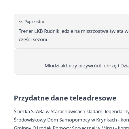
<< Poprzedni
Trener LKB Rudnik jedzie na mistrzostwa świata w
części sezonu
Młodzi aktorzy przywrócili obrzęd Dz
Przydatne dane teleadresowe
Ścieżka STARa w Starachowicach śladami legendarn
Środowiskowy Dom Samopomocy w Krynkach - kontak
Gminny Ośrodek Pomocy Społecznej w Mircu - konta