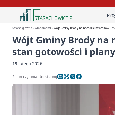
Prz
Strona główna
Wiadomości
Wójt Gminy Brody na naradzie strażaków – st
Wójt Gminy Brody na 
stan gotowości i plany
19 lutego 2026
2 min czytania
Udostępnij