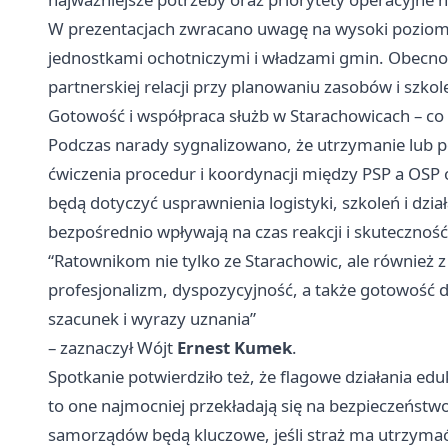
W prezentacjach zwracano uwagę na wysoki poziom
jednostkami ochotniczymi i władzami gmin. Obecno
partnerskiej relacji przy planowaniu zasobów i szkol
Gotowość i współpraca służb w Starachowicach – co 
Podczas narady sygnalizowano, że utrzymanie lub
ćwiczenia procedur i koordynacji między PSP a OS
będą dotyczyć usprawnienia logistyki, szkoleń i dzi
bezpośrednio wpływają na czas reakcji i skuteczność
“Ratownikom nie tylko ze Starachowic, ale również 
profesjonalizm, dyspozycyjność, a także gotowość do
szacunek i wyrazy uznania”
– zaznaczył Wójt
Ernest Kumek
.
Spotkanie potwierdziło też, że flagowe działania e
to one najmocniej przekładają się na bezpieczeństw
samorządów będą kluczowe, jeśli straż ma utrzymać