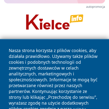
autopromocja
Nasza strona korzysta z plików cookies, aby
działała prawidłowo. Używamy także plików
cookies i podobnych technologii od
zewnętrznych dostawców w celach
Copyright © 2026 e-starachowice.pl Wszystkie prawa
analitycznych, marketingowych i
zastrzeżone.
społecznościowych. Informacje te mogą być
przetwarzane również przez naszych
partnerów. Kontynuując korzystanie ze
Polityka
Polityka
News
Autorzy
strony lub klikając „Przechodzę do serwisu",
Prywatności
Cookies
wyrażasz zgodę na użycie dodatkowych
plików cookies zgodnie z naszą