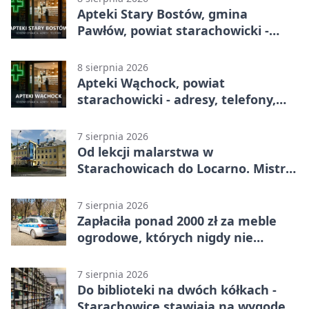
Apteki Stary Bostów, gmina
Pawłów, powiat starachowicki -
adresy, telefony, godziny otwarcia
8 sierpnia 2026
Apteki Wąchock, powiat
starachowicki - adresy, telefony,
godziny otwarcia
7 sierpnia 2026
Od lekcji malarstwa w
Starachowicach do Locarno. Mistrz
tworzy plakat debiutu uczennicy
7 sierpnia 2026
Zapłaciła ponad 2000 zł za meble
ogrodowe, których nigdy nie
dostała
7 sierpnia 2026
Do biblioteki na dwóch kółkach -
Starachowice stawiają na wygodę