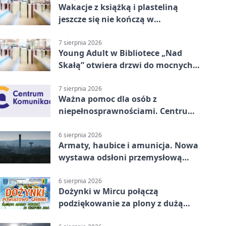
Wakacje z książką i plasteliną
jeszcze się nie kończą w
Starachowicach
7 sierpnia 2026
Young Adult w Bibliotece „Nad
Skałą” otwiera drzwi do mocnych
historii
7 sierpnia 2026
Ważna pomoc dla osób z
niepełnosprawnościami. Centrum
działa w Kielcach
6 sierpnia 2026
Armaty, haubice i amunicja. Nowa
wystawa odsłoni przemysłową
potęgę Starachowic
6 sierpnia 2026
Dożynki w Mircu połączą
podziękowanie za plony z dużą
sceną