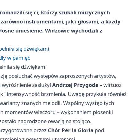
romadzili się ci, którzy szukali muzycznych
ę zarówno instrumentami, jak i głosami, a każdy
adosne uniesienie. Widzowie wychodzili z
ełniła się dźwiękami
dły w pamięć
łniła się dźwiękami
azję posłuchać występów zaproszonych artystów,
a wyróżnienie zasłużył
Andrzej Przygoda
– wirtuoz
jak i intensywność brzmienia. Uwagę przykuła również
 warianty znanych melodii. Wspólny występ tych
ych momentów wieczoru – wykonaniem piosenki
e zostało nagrodzone owacją na stojąco.
 przygotowane przez
Chór Per la Gloria
pod
 brzmienia z nowszymi utworami.