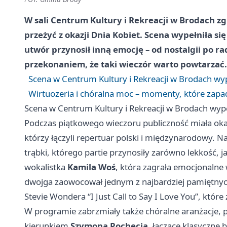
W sali
Centrum Kultury i Rekreacji w Brodach
zg
przeżyć z okazji
Dnia Kobiet
. Scena wypełniła si
utwór przynosił inną emocję – od nostalgii po r
przekonaniem, że taki wieczór warto powtarzać.
Scena w Centrum Kultury i Rekreacji w Brodach wyp
Wirtuozeria i chóralna moc – momenty, które zapa
Scena w Centrum Kultury i Rekreacji w Brodach wype
Podczas piątkowego wieczoru publiczność miała ok
którzy łączyli repertuar polski i międzynarodowy. N
trąbki, którego partie przynosiły zarówno lekkość, 
wokalistka
Kamila Woś
, która zagrała emocjonalne
dwojga zaowocował jednym z najbardziej pamiętn
Stevie Wondera “I Just Call to Say I Love You”, któr
W programie zabrzmiały także chóralne aranżacje,
kierunkiem
Szymona Pochecia
, łączące klasyczne