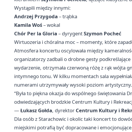
Wystąpili między innymi:
Andrzej Przygoda
– trąbka
Kamila Woś
– wokal
Chór Per la Gloria
– dyrygent
Szymon Pocheć
Wirtuozeria i chóralna moc – momenty, które zapad
Atmosfera koncertu oscylowała między kameralnośc
organizatorzy zadbali o drobne gesty podkreślające 
wydarzenie, otrzymała czerwoną różę z rąk wójta 
intymnego tonu. W kilku momentach sala wypełniała 
numerami utrzymywały wysoki poziom artystyczny
“Była to piękna okazja do wspólnego świętowania Dn
odwiedzających brodzkie Centrum Kultury i Rekreacj
—
Łukasz Gołda
, dyrektor
Centrum Kultury i Rek
Dla osób z Starachowic i okolic taki koncert to dow
miejskimi potrafią być dopracowane i emocjonujące