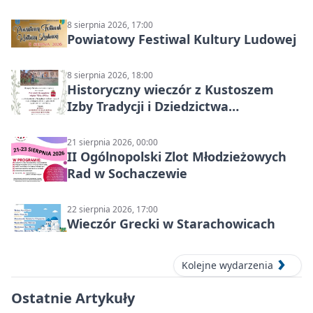
Starachowicach
8 sierpnia 2026, 17:00
Powiatowy Festiwal Kultury Ludowej
8 sierpnia 2026, 18:00
Historyczny wieczór z Kustoszem
Izby Tradycji i Dziedzictwa
Kulturowego oraz dr Krzysztofem
Gęburą
21 sierpnia 2026, 00:00
II Ogólnopolski Zlot Młodzieżowych
Rad w Sochaczewie
22 sierpnia 2026, 17:00
Wieczór Grecki w Starachowicach
Kolejne wydarzenia
Ostatnie Artykuły