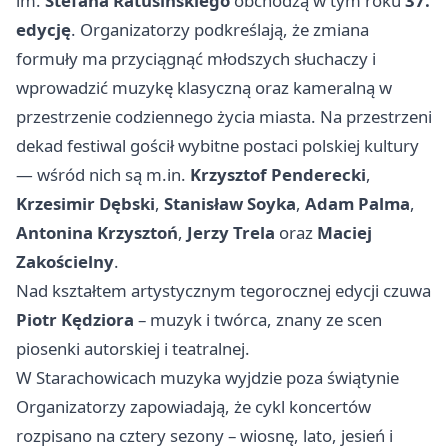
im.
Stefana Ratusińskiego
obchodzą w tym roku
37.
edycję
. Organizatorzy podkreślają, że zmiana
formuły ma przyciągnąć młodszych słuchaczy i
wprowadzić muzykę klasyczną oraz kameralną w
przestrzenie codziennego życia miasta. Na przestrzeni
dekad festiwal gościł wybitne postaci polskiej kultury
— wśród nich są m.in.
Krzysztof Penderecki
,
Krzesimir Dębski
,
Stanisław Soyka
,
Adam Palma
,
Antonina Krzysztoń
,
Jerzy Trela
oraz
Maciej
Zakościelny
.
Nad kształtem artystycznym tegorocznej edycji czuwa
Piotr Kędziora
– muzyk i twórca, znany ze scen
piosenki autorskiej i teatralnej.
W Starachowicach muzyka wyjdzie poza świątynie
Organizatorzy zapowiadają, że cykl koncertów
rozpisano na cztery sezony – wiosnę, lato, jesień i