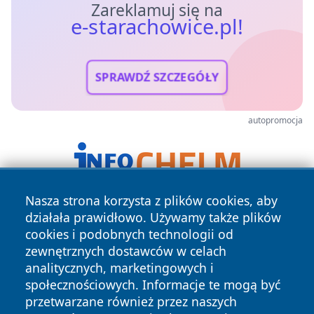
Zareklamuj się na
e-starachowice.pl!
SPRAWDŹ SZCZEGÓŁY
autopromocja
Nasza strona korzysta z plików cookies, aby
działała prawidłowo. Używamy także plików
cookies i podobnych technologii od
zewnętrznych dostawców w celach
analitycznych, marketingowych i
społecznościowych. Informacje te mogą być
Copyright © 2026 e-starachowice.pl Wszystkie prawa
przetwarzane również przez naszych
zastrzeżone.