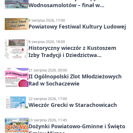
Wodnosamolotów – finał w
Starachowicach
8 sierpnia 2026, 17:00
Powiatowy Festiwal Kultury Ludowej
8 sierpnia 2026, 18:00
Historyczny wieczór z Kustoszem
Izby Tradycji i Dziedzictwa
Kulturowego oraz dr Krzysztofem
Gęburą
21 sierpnia 2026, 00:00
II Ogólnopolski Zlot Młodzieżowych
Rad w Sochaczewie
22 sierpnia 2026, 17:00
Wieczór Grecki w Starachowicach
23 sierpnia 2026, 11:45
Dożynki Powiatowo-Gminne i Święto