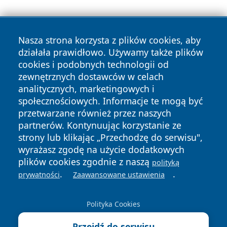
Nasza strona korzysta z plików cookies, aby
działała prawidłowo. Używamy także plików
cookies i podobnych technologii od
zewnętrznych dostawców w celach
Copyright © 2026 e-starachowice.pl Wszystkie prawa
analitycznych, marketingowych i
zastrzeżone.
społecznościowych. Informacje te mogą być
przetwarzane również przez naszych
partnerów. Kontynuując korzystanie ze
Polityka
Polityka
News
Autorzy
strony lub klikając „Przechodzę do serwisu",
Prywatności
Cookies
wyrażasz zgodę na użycie dodatkowych
plików cookies zgodnie z naszą
polityką
.
.
prywatności
Zaawansowane ustawienia
Polityka Cookies
Przejdź do serwisu