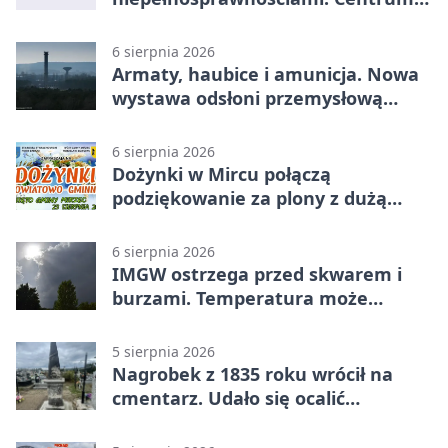
działa w Kielcach
6 sierpnia 2026
Armaty, haubice i amunicja. Nowa
wystawa odsłoni przemysłową
potęgę Starachowic
6 sierpnia 2026
Dożynki w Mircu połączą
podziękowanie za plony z dużą
sceną
6 sierpnia 2026
IMGW ostrzega przed skwarem i
burzami. Temperatura może
sięgnąć 38 stopni
5 sierpnia 2026
Nagrobek z 1835 roku wrócił na
cmentarz. Udało się ocalić
fragment historii