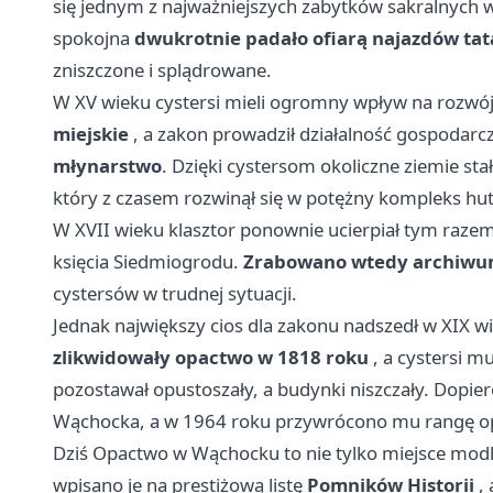
się jednym z najważniejszych zabytków sakralnych w 
spokojna
dwukrotnie padało ofiarą najazdów tat
zniszczone i splądrowane.
W XV wieku cystersi mieli ogromny wpływ na rozwó
miejskie
, a zakon prowadził działalność gospodarcz
młynarstwo
. Dzięki cystersom okoliczne ziemie st
który z czasem rozwinął się w potężny kompleks hut
W XVII wieku klasztor ponownie ucierpiał tym raze
księcia Siedmiogrodu.
Zrabowano wtedy archiwum,
cystersów w trudnej sytuacji.
Jednak największy cios dla zakonu nadszedł w XIX 
zlikwidowały opactwo w 1818 roku
, a cystersi m
pozostawał opustoszały, a budynki niszczały. Dopie
Wąchocka, a w 1964 roku przywrócono mu rangę o
Dziś Opactwo w Wąchocku to nie tylko miejsce modli
wpisano je na prestiżową listę
Pomników Historii
, 