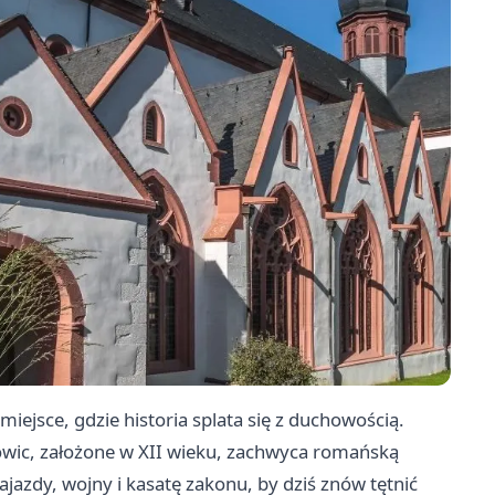
miejsce, gdzie historia splata się z duchowością.
owic, założone w XII wieku, zachwyca romańską
najazdy, wojny i kasatę zakonu, by dziś znów tętnić