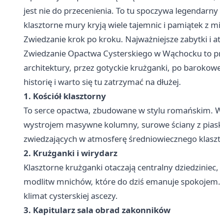
jest nie do przecenienia. To tu spoczywa legendar
klasztorne mury kryją wiele tajemnic i pamiątek z 
Zwiedzanie krok po kroku. Najważniejsze zabytki i a
Zwiedzanie Opactwa Cysterskiego w Wąchocku to pr
architektury, przez gotyckie krużganki, po barokowe
historię i warto się tu zatrzymać na dłużej.
1. Kościół klasztorny
To serce opactwa, zbudowane w stylu romańskim
wystrojem masywne kolumny, surowe ściany z pias
zwiedzających w atmosferę średniowiecznego klasz
2. Krużganki i wirydarz
Klasztorne krużganki otaczają centralny dziedziniec
modlitw mnichów, które do dziś emanuje spokojem
klimat cysterskiej ascezy.
3. Kapitularz sala obrad zakonników