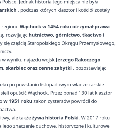
Polsce. Jednak historia tego miejsca nie była
arskich
, podczas których klasztor i kościół zostały
j regionu
Wąchock w 1454 roku otrzymał prawa
ą, rozwijając
hutnictwo, górnictwo, tkactwo i
ały się częścią Staropolskiego Okręgu Przemysłowego,
niczy.
m w wyniku najazdu wojsk
Jerzego Rakoczego
,
 skarbiec oraz cenne zabytki
, pozostawiając
wieku po powstaniu listopadowym władze carskie
usieli opuścić Wąchock. Przez ponad 130 lat klasztor
ro
w 1951 roku
zakon cystersów powrócił do
pactwa.
twy, ale także
żywa historia Polski
. W 2017 roku
a jego znaczenie duchowe, historyczne i kulturowe