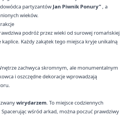
ny dowódca partyzantów
Jan Piwnik Ponury”
, a
minionych wieków.
trakcje
awdziwa podróż przez wieki od surowej romańskiej
 kaplice. Każdy zakątek tego miejsca kryje unikalną
. Wnętrze zachwyca skromnym, ale monumentalnym
kowca i oszczędne dekoracje wprowadzają
toru.
, zwany
wirydarzem
. To miejsce codziennych
. Spacerując wśród arkad, można poczuć prawdziwy