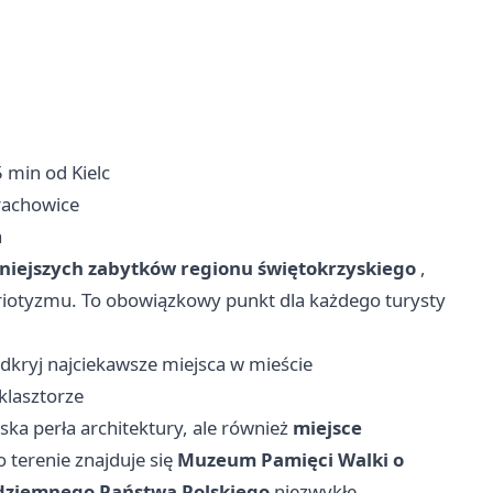
5 min od Kielc
rachowice
a
żniejszych zabytków regionu świętokrzyskiego
,
atriotyzmu. To obowiązkowy punkt dla każdego turysty
kryj najciekawsze miejsca w mieście
klasztorze
a perła architektury, ale również
miejsce
o terenie znajduje się
Muzeum Pamięci Walki o
dziemnego Państwa Polskiego
niezwykłe