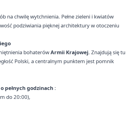
b na chwilę wytchnienia. Pełne zieleni i kwiatów
wość podziwiania pięknej architektury w otoczeniu
iego
amiętnienia bohaterów
Armii Krajowej
. Znajdują się tu
ległość Polski, a centralnym punktem jest pomnik
ę
o pełnych godzinach
:
em do 20:00),