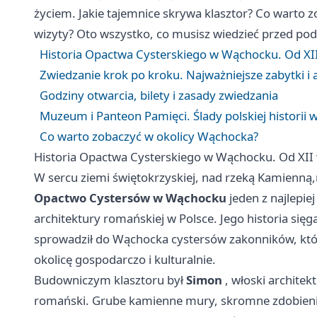
życiem. Jakie tajemnice skrywa klasztor? Co warto 
wizyty? Oto wszystko, co musisz wiedzieć przed pod
Historia Opactwa Cysterskiego w Wąchocku. Od XII
Zwiedzanie krok po kroku. Najważniejsze zabytki i 
Godziny otwarcia, bilety i zasady zwiedzania
Muzeum i Panteon Pamięci. Ślady polskiej historii w
Co warto zobaczyć w okolicy Wąchocka?
Historia Opactwa Cysterskiego w Wąchocku. Od XII 
W sercu ziemi świętokrzyskiej, nad
rzeką Kamienną,
Opactwo Cystersów w Wąchocku
jeden z najlepie
architektury romańskiej w Polsce. Jego historia sięg
sprowadził do Wąchocka cystersów zakonników, którzy
okolicę gospodarczo i kulturalnie.
Budowniczym klasztoru był
Simon
, włoski architek
romański. Grube kamienne mury, skromne zdobienia