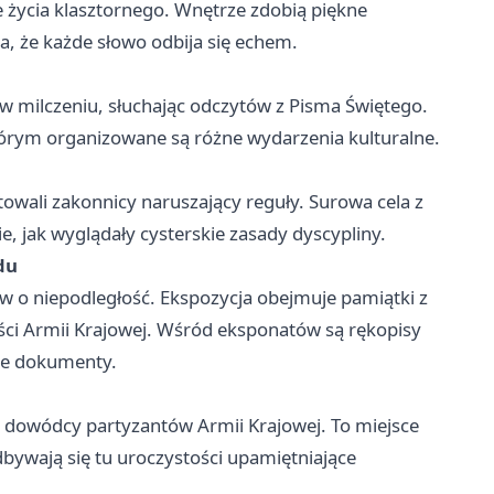
 życia klasztornego. Wnętrze zdobią piękne
, że każde słowo odbija się echem.
i w milczeniu, słuchając odczytów z Pisma Świętego.
tórym organizowane są różne wydarzenia kulturalne.
wali zakonnicy naruszający reguły. Surowa cela z
jak wyglądały cysterskie zasady dyscypliny.
du
ów o niepodległość. Ekspozycja obejmuje pamiątki z
ści Armii Krajowej. Wśród eksponatów są rękopisy
ne dokumenty.
o dowódcy partyzantów Armii Krajowej. To miejsce
dbywają się tu uroczystości upamiętniające