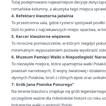
Tutaj podejmowano najważniejsze decyzje dotyczące
romańskie kolumny, a akustyka tego miejsca sprawia
4. Refektarz klasztorna jadalnia
To przestronna sala, gdzie cystersi spożywali posiłk
Dziś to jedno z najciekawszych miejsc opactwa, w k
5. Karcer klasztorne więzienie
To mroczne pomieszczenie, w którym niegdyś pokuto
minimalnym wyposażeniem pozwala wyobrazić sobie, 
6. Muzeum Pamięci Walki o Niepodległość Naro
To niezwykłe miejsce, które upamiętnia walki Polak
powstań narodowych, II wojny światowej i działalno
słynnych Polaków, broń z różnych epok oraz unikal
7. Grób Jana Piwnika Ponurego”
Na terenie klasztoru znajduje się grób legendarneg
szczególnie ważne dla miłośników historii co roku o
bohaterów walki o wolność Polski.