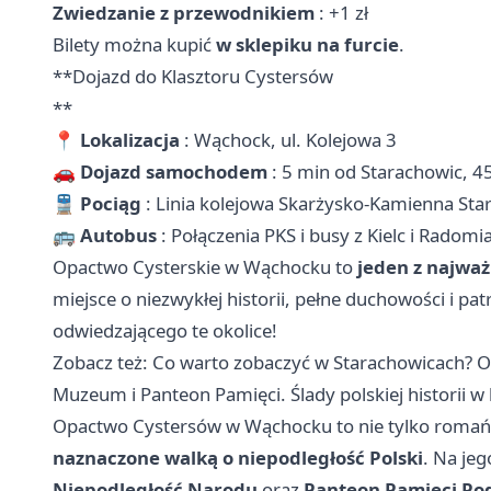
Zwiedzanie z przewodnikiem
: +1 zł
Bilety można kupić
w sklepiku na furcie
.
**Dojazd do Klasztoru Cystersów
**
📍
Lokalizacja
: Wąchock, ul. Kolejowa 3
🚗
Dojazd samochodem
: 5 min od
Starachowic
, 4
🚆
Pociąg
: Linia kolejowa Skarżysko-Kamienna Sta
🚌
Autobus
: Połączenia PKS i busy z Kielc i Radomi
Opactwo Cysterskie w Wąchocku to
jeden z najwa
miejsce o niezwykłej historii, pełne duchowości i p
odwiedzającego te okolice!
Zobacz też:
Co warto zobaczyć w Starachowicach? Od
Muzeum i Panteon Pamięci. Ślady polskiej historii w 
Opactwo Cystersów w Wąchocku to nie tylko romańsk
naznaczone walką o niepodległość Polski
. Na jeg
Niepodległość Narodu
oraz
Panteon Pamięci Po