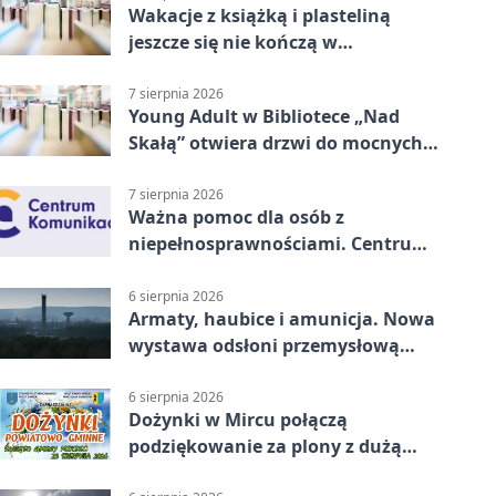
Wakacje z książką i plasteliną
jeszcze się nie kończą w
Starachowicach
7 sierpnia 2026
Young Adult w Bibliotece „Nad
Skałą” otwiera drzwi do mocnych
historii
7 sierpnia 2026
Ważna pomoc dla osób z
niepełnosprawnościami. Centrum
działa w Kielcach
6 sierpnia 2026
Armaty, haubice i amunicja. Nowa
wystawa odsłoni przemysłową
potęgę Starachowic
6 sierpnia 2026
Dożynki w Mircu połączą
podziękowanie za plony z dużą
sceną