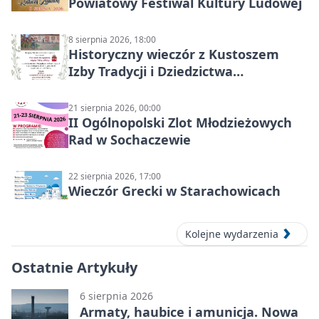
Powiatowy Festiwal Kultury Ludowej
8 sierpnia 2026, 18:00
Historyczny wieczór z Kustoszem
Izby Tradycji i Dziedzictwa
Kulturowego oraz dr Krzysztofem
Gęburą
21 sierpnia 2026, 00:00
II Ogólnopolski Zlot Młodzieżowych
Rad w Sochaczewie
22 sierpnia 2026, 17:00
Wieczór Grecki w Starachowicach
Kolejne wydarzenia
Ostatnie Artykuły
6 sierpnia 2026
Armaty, haubice i amunicja. Nowa