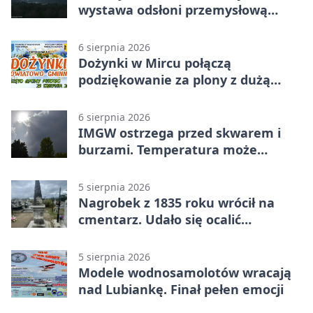
wystawa odsłoni przemysłową
potęgę Starachowic
6 sierpnia 2026
Dożynki w Mircu połączą
podziękowanie za plony z dużą
sceną
6 sierpnia 2026
IMGW ostrzega przed skwarem i
burzami. Temperatura może
sięgnąć 38 stopni
5 sierpnia 2026
Nagrobek z 1835 roku wrócił na
cmentarz. Udało się ocalić
fragment historii
5 sierpnia 2026
Modele wodnosamolotów wracają
nad Lubiankę. Finał pełen emocji