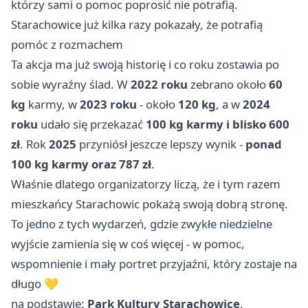
którzy sami o pomoc poprosić nie potrafią.
Starachowice już kilka razy pokazały, że potrafią
pomóc z rozmachem
Ta akcja ma już swoją historię i co roku zostawia po
sobie wyraźny ślad. W
2022 roku
zebrano około
60
kg
karmy, w
2023 roku
- około
120 kg
, a w
2024
roku
udało się przekazać
100 kg karmy i blisko 600
zł
. Rok
2025
przyniósł jeszcze lepszy wynik -
ponad
100 kg karmy oraz 787 zł
.
Właśnie dlatego organizatorzy liczą, że i tym razem
mieszkańcy Starachowic pokażą swoją dobrą stronę.
To jedno z tych wydarzeń, gdzie zwykłe niedzielne
wyjście zamienia się w coś więcej - w pomoc,
wspomnienie i mały portret przyjaźni, który zostaje na
długo 💛
na podstawie:
Park Kultury Starachowice
.