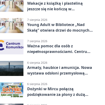
Wakacje z książką i plasteliną
jeszcze się nie kończą w
Starachowicach
7 sierpnia 2026
Young Adult w Bibliotece „Nad
Skałą” otwiera drzwi do mocnych
historii
7 sierpnia 2026
Ważna pomoc dla osób z
niepełnosprawnościami. Centrum
działa w Kielcach
6 sierpnia 2026
Armaty, haubice i amunicja. Nowa
wystawa odsłoni przemysłową
potęgę Starachowic
6 sierpnia 2026
Dożynki w Mircu połączą
podziękowanie za plony z dużą
sceną