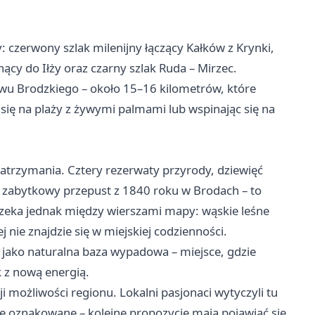
 czerwony szlak milenijny łączący Kałków z Krynki,
cy do Iłży oraz czarny szlak Ruda – Mirzec.
ewu Brodzkiego – około 15–16 kilometrów, które
ię na plaży z żywymi palmami lub wspinając się na
trzymania. Cztery rezerwaty przyrody, dziewięć
 zabytkowy przepust z 1840 roku w Brodach – to
 czeka jednak między wierszami mapy: wąskie leśne
j nie znajdzie się w miejskiej codzienności.
jako naturalna baza wypadowa – miejsce, gdzie
k z nową energią.
 możliwości regionu. Lokalni pasjonaci wytyczyli tu
nie oznakowane – kolejne propozycje mają pojawiać się