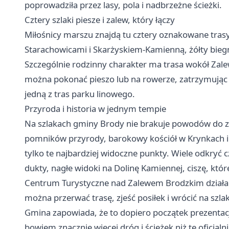
poprowadziła przez lasy, pola i nadbrzeżne ścieżki.
Cztery szlaki piesze i zalew, który łączy
Miłośnicy marszu znajdą tu cztery oznakowane trasy:
Starachowicami i Skarżyskiem-Kamienną, żółty biegną
Szczególnie rodzinny charakter ma trasa wokół Zal
można pokonać pieszo lub na rowerze, zatrzymując s
jedną z tras parku linowego.
Przyroda i historia w jednym tempie
Na szlakach gminy Brody nie brakuje powodów do za
pomników przyrody, barokowy kościół w Krynkach i
tylko te najbardziej widoczne punkty. Wiele odkryć
dukty, nagłe widoki na Dolinę Kamiennej, ciszę, które
Centrum Turystyczne nad Zalewem Brodzkim działa 
można przerwać trasę, zjeść posiłek i wrócić na szla
Gmina zapowiada, że to dopiero początek prezentacji
bowiem znacznie więcej dróg i ścieżek niż te oficjal