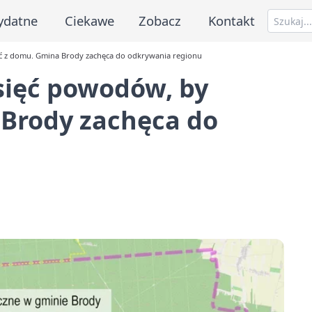
ydatne
Ciekawe
Zobacz
Kontakt
zyć z domu. Gmina Brody zachęca do odkrywania regionu
esięć powodów, by
 Brody zachęca do