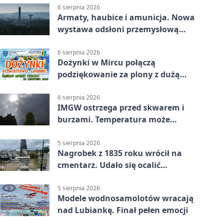
6 sierpnia 2026
Armaty, haubice i amunicja. Nowa
wystawa odsłoni przemysłową
potęgę Starachowic
6 sierpnia 2026
Dożynki w Mircu połączą
podziękowanie za plony z dużą
sceną
6 sierpnia 2026
IMGW ostrzega przed skwarem i
burzami. Temperatura może
sięgnąć 38 stopni
5 sierpnia 2026
Nagrobek z 1835 roku wrócił na
cmentarz. Udało się ocalić
fragment historii
5 sierpnia 2026
Modele wodnosamolotów wracają
nad Lubiankę. Finał pełen emocji