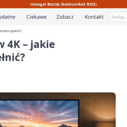
Uwaga! Burze (komunikat RSO)
ydatne
Ciekawe
Zobacz
Kontakt
trzeba spełnić?
 4K – jakie
łnić?