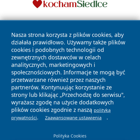
Nasza strona korzysta z plików cookies, aby
działała prawidłowo. Używamy także plików
cookies i podobnych technologii od
zewnętrznych dostawców w celach
Copyright © 2026 e-starachowice.pl Wszystkie prawa
analitycznych, marketingowych i
zastrzeżone.
społecznościowych. Informacje te mogą być
przetwarzane również przez naszych
partnerów. Kontynuując korzystanie ze
Polityka
Polityka
News
Autorzy
strony lub klikając „Przechodzę do serwisu",
Prywatności
Cookies
wyrażasz zgodę na użycie dodatkowych
plików cookies zgodnie z naszą
polityką
.
.
prywatności
Zaawansowane ustawienia
Polityka Cookies