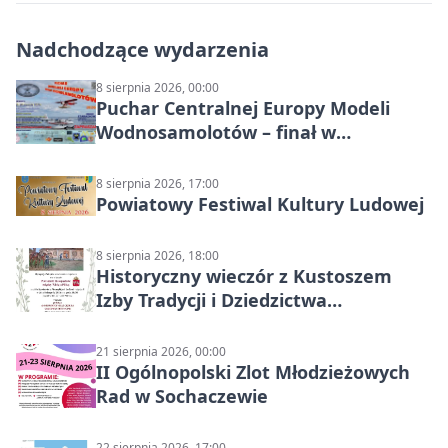
Nadchodzące wydarzenia
8 sierpnia 2026, 00:00
Puchar Centralnej Europy Modeli
Wodnosamolotów – finał w
Starachowicach
8 sierpnia 2026, 17:00
Powiatowy Festiwal Kultury Ludowej
8 sierpnia 2026, 18:00
Historyczny wieczór z Kustoszem
Izby Tradycji i Dziedzictwa
Kulturowego oraz dr Krzysztofem
Gęburą
21 sierpnia 2026, 00:00
II Ogólnopolski Zlot Młodzieżowych
Rad w Sochaczewie
22 sierpnia 2026, 17:00