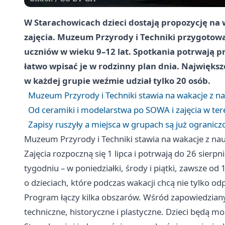
W Starachowicach dzieci dostają propozycję na 
zajęcia. Muzeum Przyrody i Techniki przygotowa
uczniów w wieku 9–12 lat. Spotkania potrwają pr
łatwo wpisać je w rodzinny plan dnia. Największ
w każdej grupie weźmie udział tylko 20 osób.
Muzeum Przyrody i Techniki stawia na wakacje z n
Od ceramiki i modelarstwa po SOWA i zajęcia w ter
Zapisy ruszyły a miejsca w grupach są już ogranicz
Muzeum Przyrody i Techniki stawia na wakacje z na
Zajęcia rozpoczną się 1 lipca i potrwają do 26 sierp
tygodniu – w poniedziałki, środy i piątki, zawsze o
o dzieciach, które podczas wakacji chcą nie tylko o
Program łączy kilka obszarów. Wśród zapowiedziany
techniczne, historyczne i plastyczne. Dzieci będą m