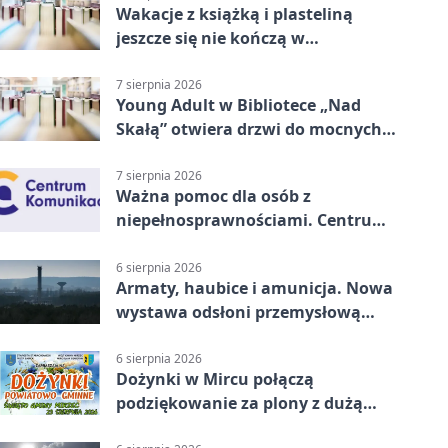
Wakacje z książką i plasteliną
jeszcze się nie kończą w
Starachowicach
7 sierpnia 2026
Young Adult w Bibliotece „Nad
Skałą” otwiera drzwi do mocnych
historii
7 sierpnia 2026
Ważna pomoc dla osób z
niepełnosprawnościami. Centrum
działa w Kielcach
6 sierpnia 2026
Armaty, haubice i amunicja. Nowa
wystawa odsłoni przemysłową
potęgę Starachowic
6 sierpnia 2026
Dożynki w Mircu połączą
podziękowanie za plony z dużą
sceną