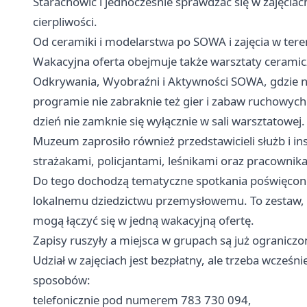
Starachowic i jednocześnie sprawdzać się w zajęcia
cierpliwości.
Od ceramiki i modelarstwa po SOWA i zajęcia w tere
Wakacyjna oferta obejmuje także warsztaty ceramicz
Odkrywania, Wyobraźni i Aktywności SOWA, gdzie n
programie nie zabraknie też gier i zabaw ruchowych
dzień nie zamknie się wyłącznie w sali warsztatowej.
Muzeum zaprosiło również przedstawicieli służb i ins
strażakami, policjantami, leśnikami oraz pracownika
Do tego dochodzą tematyczne spotkania poświęcone a
lokalnemu dziedzictwu przemysłowemu. To zestaw, kt
mogą łączyć się w jedną wakacyjną ofertę.
Zapisy ruszyły a miejsca w grupach są już ograniczo
Udział w zajęciach jest bezpłatny, ale trzeba wcześni
sposobów:
telefonicznie pod numerem 783 730 094,