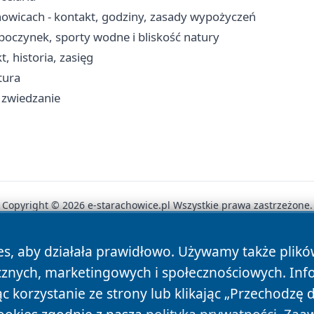
howicach - kontakt, godziny, zasady wypożyczeń
poczynek, sporty wodne i bliskość natury
, historia, zasięg
tura
i zwiedzanie
Copyright © 2026 e-starachowice.pl Wszystkie prawa zastrzeżone.
es, aby działała prawidłowo. Używamy także plik
News
Autorzy
Polityka Prywatności
Polityka Cookie
cznych, marketingowych i społecznościowych. Inf
 korzystanie ze strony lub klikając „Przechodzę 