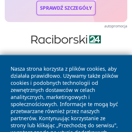
SPRAWDŹ SZCZEGÓŁY
autopromocja
Nasza strona korzysta z plików cookies, aby
działała prawidłowo. Używamy także plików
cookies i podobnych technologii od
zewnętrznych dostawców w celach
Copyright © 2026 e-starachowice.pl Wszystkie prawa
analitycznych, marketingowych i
zastrzeżone.
społecznościowych. Informacje te mogą być
przetwarzane również przez naszych
partnerów. Kontynuując korzystanie ze
Polityka
Polityka
News
Autorzy
strony lub klikając „Przechodzę do serwisu",
Prywatności
Cookies