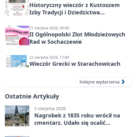
Historyczny wieczór z Kustoszem
Izby Tradycji i Dziedzictwa
Kulturowego oraz dr Krzysztofem
Gęburą
21 sierpnia 2026, 00:00
II Ogólnopolski Zlot Młodzieżowych
Rad w Sochaczewie
22 sierpnia 2026, 17:00
Wieczór Grecki w Starachowicach
Kolejne wydarzenia
Ostatnie Artykuły
5 sierpnia 2026
Nagrobek z 1835 roku wrócił na
cmentarz. Udało się ocalić
fragment historii