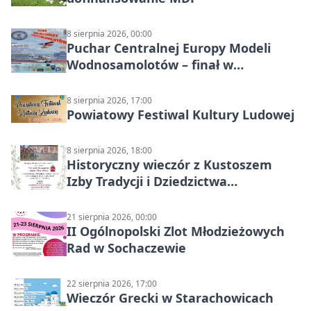
8 sierpnia 2026, 00:00
Puchar Centralnej Europy Modeli
Wodnosamolotów – finał w
Starachowicach
8 sierpnia 2026, 17:00
Powiatowy Festiwal Kultury Ludowej
8 sierpnia 2026, 18:00
Historyczny wieczór z Kustoszem
Izby Tradycji i Dziedzictwa
Kulturowego oraz dr Krzysztofem
Gęburą
21 sierpnia 2026, 00:00
II Ogólnopolski Zlot Młodzieżowych
Rad w Sochaczewie
22 sierpnia 2026, 17:00
Wieczór Grecki w Starachowicach