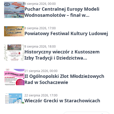
8 sierpnia 2026, 00:00
Puchar Centralnej Europy Modeli
Wodnosamolotów – finał w
Starachowicach
8 sierpnia 2026, 17:00
Powiatowy Festiwal Kultury Ludowej
8 sierpnia 2026, 18:00
Historyczny wieczór z Kustoszem
Izby Tradycji i Dziedzictwa
Kulturowego oraz dr Krzysztofem
Gęburą
21 sierpnia 2026, 00:00
II Ogólnopolski Zlot Młodzieżowych
Rad w Sochaczewie
22 sierpnia 2026, 17:00
Wieczór Grecki w Starachowicach