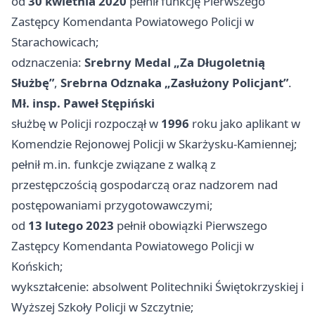
od
30 kwietnia 2020
pełnił funkcję Pierwszego
Zastępcy Komendanta Powiatowego Policji w
Starachowicach;
odznaczenia:
Srebrny Medal „Za Długoletnią
Służbę”
,
Srebrna Odznaka „Zasłużony Policjant”
.
Mł. insp. Paweł Stępiński
służbę w Policji rozpoczął w
1996
roku jako aplikant w
Komendzie Rejonowej Policji w Skarżysku-Kamiennej;
pełnił m.in. funkcje związane z walką z
przestępczością gospodarczą oraz nadzorem nad
postępowaniami przygotowawczymi;
od
13 lutego 2023
pełnił obowiązki Pierwszego
Zastępcy Komendanta Powiatowego Policji w
Końskich;
wykształcenie: absolwent Politechniki Świętokrzyskiej i
Wyższej Szkoły Policji w Szczytnie;