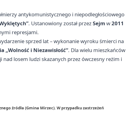
łnierzy antykomunistycznego i niepodległościowego
 Wyklętych”
. Ustanowiony został przez
Sejm
w
2011
nnymi represjami.
 wydarzenie sprzed lat – wykonanie wyroku śmierci na
a „Wolność i Niezawisłość”
. Dla wielu mieszkańców
ksji nad losem ludzi skazanych przez ówczesny reżim i
znego źródła (Gmina Mirzec). W przypadku zastrzeżeń