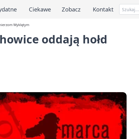
ydatne
Ciekawe
Zobacz
Kontakt
ołnierzom Wyklętym
achowice oddają hołd