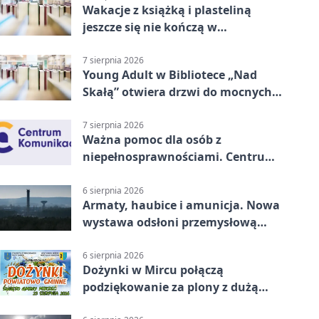
Wakacje z książką i plasteliną
jeszcze się nie kończą w
Starachowicach
7 sierpnia 2026
Young Adult w Bibliotece „Nad
Skałą” otwiera drzwi do mocnych
historii
7 sierpnia 2026
Ważna pomoc dla osób z
niepełnosprawnościami. Centrum
działa w Kielcach
6 sierpnia 2026
Armaty, haubice i amunicja. Nowa
wystawa odsłoni przemysłową
potęgę Starachowic
6 sierpnia 2026
Dożynki w Mircu połączą
podziękowanie za plony z dużą
sceną