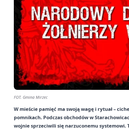
FOT. Gmina Mirzec
W mieście pamięć ma swoją wagę i rytuał – cich
pomnikach. Podczas obchodów w Starachowicach 
wojnie sprzeciwili się narzuconemu systemowi. To 