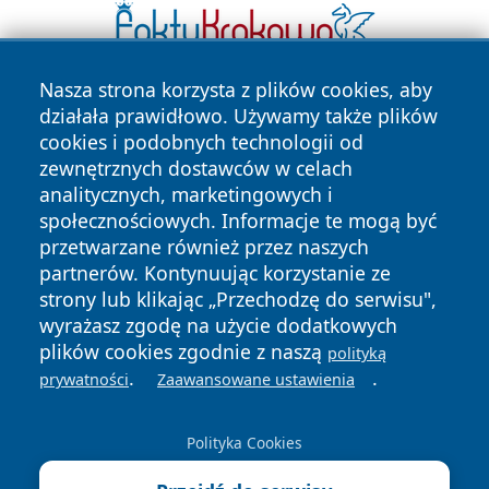
Nasza strona korzysta z plików cookies, aby
działała prawidłowo. Używamy także plików
cookies i podobnych technologii od
zewnętrznych dostawców w celach
analitycznych, marketingowych i
społecznościowych. Informacje te mogą być
Copyright © 2026 e-starachowice.pl Wszystkie prawa
przetwarzane również przez naszych
zastrzeżone.
partnerów. Kontynuując korzystanie ze
strony lub klikając „Przechodzę do serwisu",
wyrażasz zgodę na użycie dodatkowych
Polityka
Polityka
News
Autorzy
plików cookies zgodnie z naszą
polityką
Prywatności
Cookies
.
.
prywatności
Zaawansowane ustawienia
Polityka Cookies