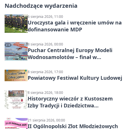
Nadchodzące wydarzenia
6 sierpnia 2026, 11:00
Uroczysta gala i wręczenie umów na
dofinansowanie MDP
8 sierpnia 2026, 00:00
Puchar Centralnej Europy Modeli
Wodnosamolotów – finał w
Starachowicach
8 sierpnia 2026, 17:00
Powiatowy Festiwal Kultury Ludowej
8 sierpnia 2026, 18:00
Historyczny wieczór z Kustoszem
Izby Tradycji i Dziedzictwa
Kulturowego oraz dr Krzysztofem
Gęburą
21 sierpnia 2026, 00:00
II Ogólnopolski Zlot Młodzieżowych