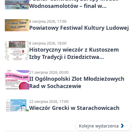
Wodnosamolotów – finał w
Starachowicach
8 sierpnia 2026, 17:00
Powiatowy Festiwal Kultury Ludowej
8 sierpnia 2026, 18:00
Historyczny wieczór z Kustoszem
Izby Tradycji i Dziedzictwa
Kulturowego oraz dr Krzysztofem
Gęburą
21 sierpnia 2026, 00:00
II Ogólnopolski Zlot Młodzieżowych
Rad w Sochaczewie
22 sierpnia 2026, 17:00
Wieczór Grecki w Starachowicach
Kolejne wydarzenia